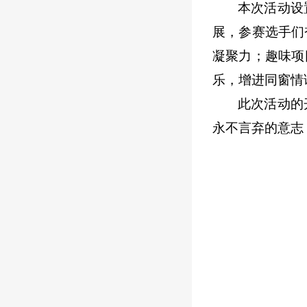
本次活动设
展，参赛选手们
凝聚力；趣味项
乐，增进同窗情
此次活动的
永不言弃的意志，