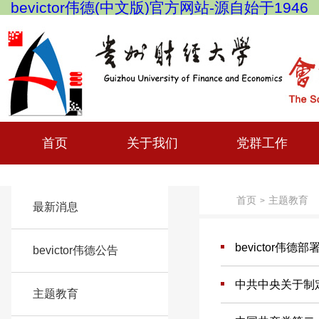
bevictor伟德(中文版)官方网站-源自始于1946
首页
关于我们
党群工作
首页
主题教育
>
最新消息
bevictor
bevictor伟德公告
中共中央关于制
主题教育