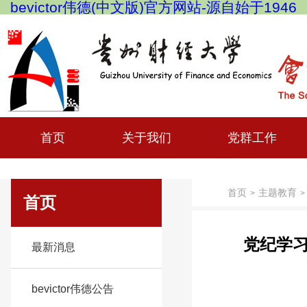
bevictor伟德(中文版)官方网站-源自始于1946
首页
关于我们
党群工作
首页
主题教育
>
>
首页
党纪学
最新消息
bevictor伟德公告