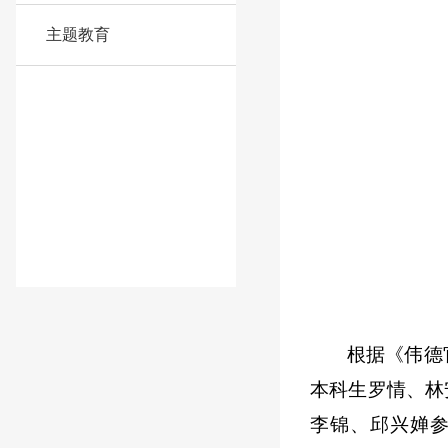
主题教育
根据《伟德
本科生罗情、林
李锦、邱兴婵参评