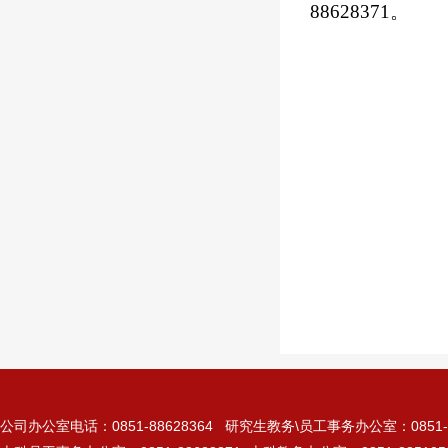
88628371。
公司办公室电话：0851-88628364 研究生教务\员工事务办公室：0851-885