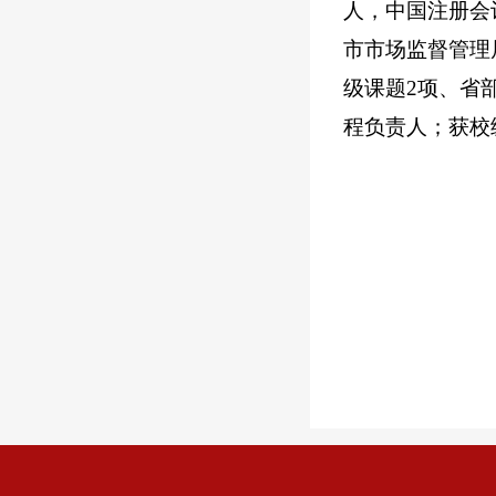
人，中国注册会
市市场监督管理
级课题2项、省
程负责人；获校