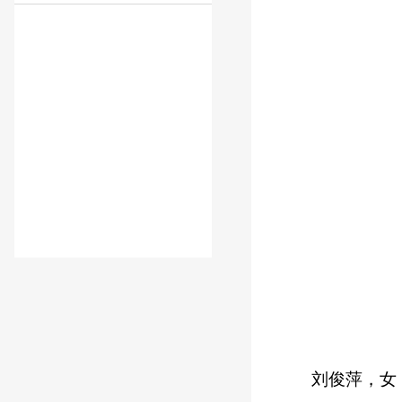
刘俊萍，女