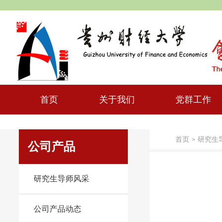
首页
关于我们
党群工作
首页
研究生
>
公司产品
研究生导师风采
公司产品动态