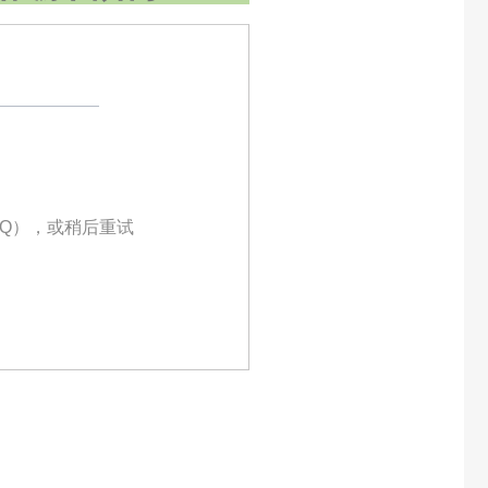
6Q），或稍后重试