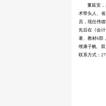
董延安，
术带头人、省
员，现任伟德
先后在《会计
著
、
教材
6部
维康子帆
、双
联系方式：
27