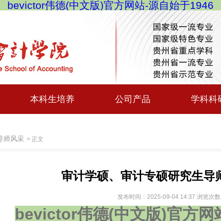
bevictor伟德(中文版)官方网站-源自始于1946
本科生培养
公司产品
学科科
导师风采
> 正文
审计学硕、审计专硕研究生导
发布时间：2025-09-04 14:37 浏览次
bevictor伟德(中文版)官方网