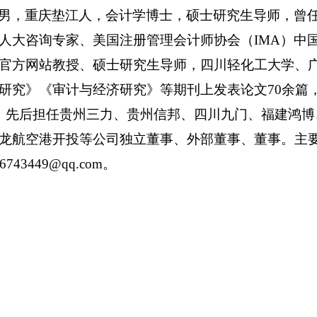
男，重庆垫江人，会计学博士，硕士
研究
生导师，曾任
人大咨询专家、美国注册管理会计师协会
（
IMA
）
中
官方网站教授、硕士
研究
生导师，四川轻化工大学、
研究》《审计与经济研究》等期刊上发表论文
70余篇
，先后担任贵州三力、贵州信邦、四川九门、福建鸿
龙航空港开投
等公司独立董事、
外部董事、
董事。
主
6743449@qq.com
。